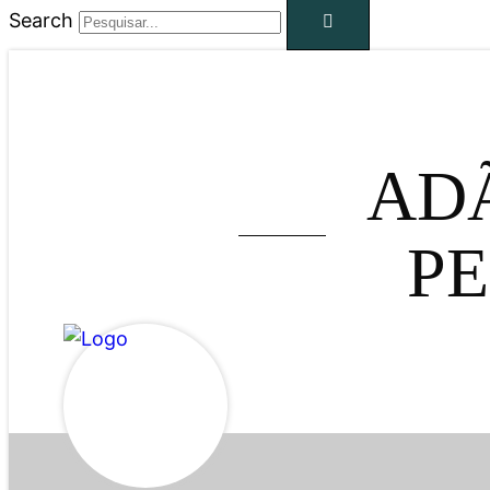
Search
AD
P