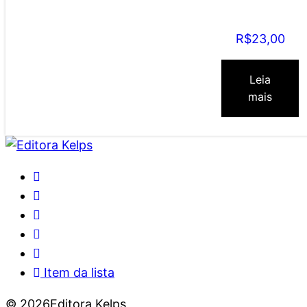
Goianésia, e
João Martins
Rodrigues (filho)
R$
23,00
Leia
mais
Item da lista
© 2026Editora Kelps