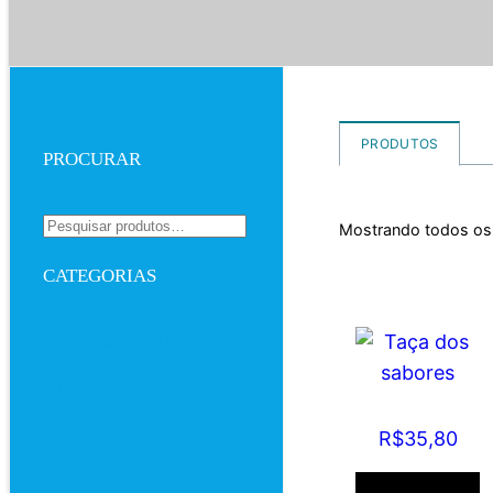
PRODUTOS
PROCURAR
Pesquisar
Mostrando todos os 
por:
CATEGORIAS
Sem categoria
Ebook
Taça dos
sabores
R$
35,80