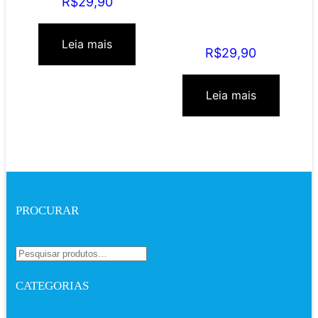
R$
29,90
As políticas públicas de
saúde e as
Organizações Sociais
em Goiás
Leia mais
R$
29,90
Leia mais
PROCURAR
CATEGORIAS