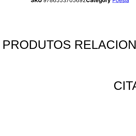
SKU
9786553705692
Category
Poesia
PRODUTOS RELACIO
CIT