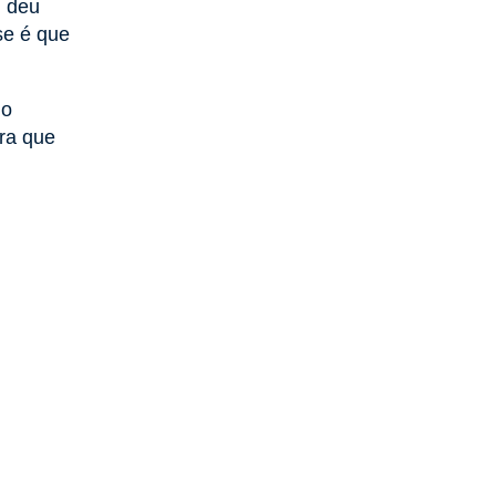
, deu
se é que
no
ra que