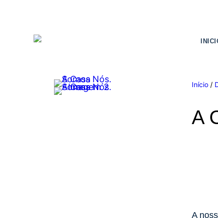
INIC
Início
/
A 
A noss