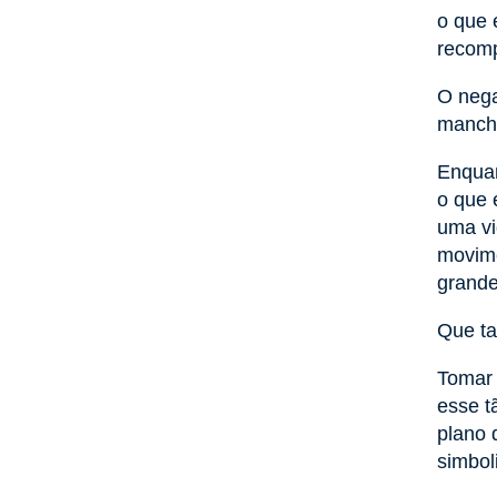
o que 
recomp
O nega
mancha
Enquan
o que 
uma vi
movime
grande
Que ta
Tomar 
esse t
plano 
simbol