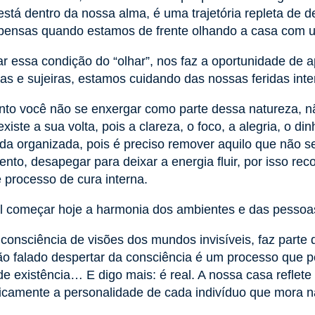
está dentro da nossa alma, é uma trajetória repleta de d
ensas quando estamos de frente olhando a casa com 
r essa condição do “olhar”, nos faz a oportunidade de 
s e sujeiras, estamos cuidando das nossas feridas inte
to você não se enxergar como parte dessa natureza, n
existe a sua volta, pois a clareza, o foco, a alegria, o 
da organizada, pois é preciso remover aquilo que não se
nto, desapegar para deixar a energia fluir, por isso re
 processo de cura interna.
l começar hoje a harmonia dos ambientes e das pesso
consciência de visões dos mundos invisíveis, faz parte
ão falado despertar da consciência é um processo que p
de existência… E digo mais: é real. A nossa casa reflete
icamente a personalidade de cada indivíduo que mora 