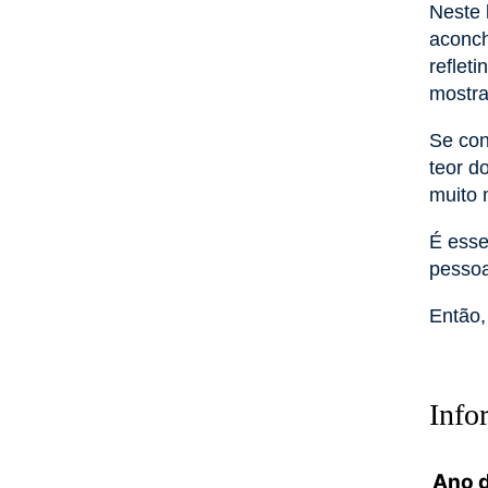
Neste 
aconch
reflet
mostra
Se con
teor d
muito
É esse
pesso
Então,
Info
Ano d