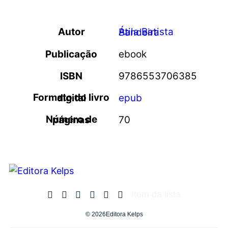
Autor
Átila Batista Bandeira
Publicação
ebook
ISBN
9786553706385
Formato do livro digital
epub
Número de páginas
70
Item da lista
© 2026Editora Kelps