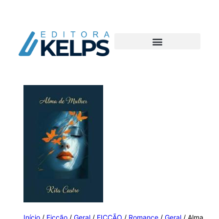
Início
/
Ficção
/
Geral
/
FICÇÃO
/
Romance
/
Geral
/ Alma