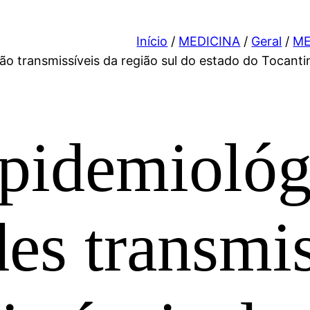
Início
/
MEDICINA
/
Geral
/
ME
ão transmissíveis da região sul do estado do Tocanti
pidemiológ
es transmis