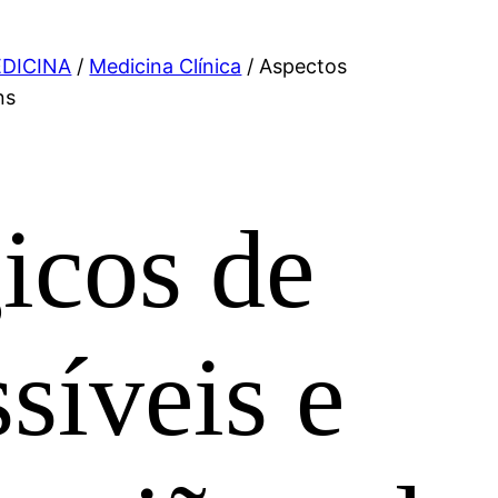
DICINA
/
Medicina Clínica
/ Aspectos
ns
icos de
síveis e