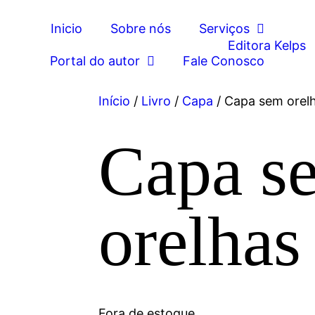
Inicio
Sobre nós
Serviços
Portal do autor
Fale Conosco
Início
/
Livro
/
Capa
/ Capa sem orel
Capa s
orelhas
Fora de estoque