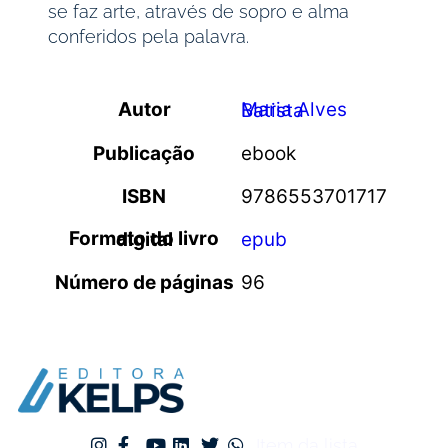
se faz arte, através de sopro e alma
conferidos pela palavra.
Autor
Maria Alves Batista
Publicação
ebook
ISBN
9786553701717
Formato do livro digital
epub
Número de páginas
96
Item da lista