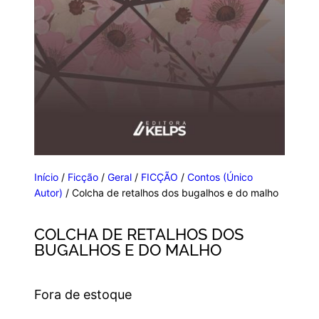
Início
/
Ficção
/
Geral
/
FICÇÃO
/
Contos (Único
Autor)
/ Colcha de retalhos dos bugalhos e do malho
COLCHA DE RETALHOS DOS
BUGALHOS E DO MALHO
Fora de estoque