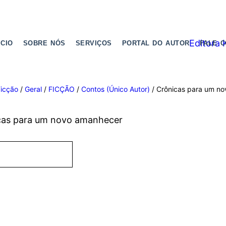
ICIO
SOBRE NÓS
SERVIÇOS
PORTAL DO AUTOR
FALE 
icção
/
Geral
/
FICÇÃO
/
Contos (Único Autor)
/ Crônicas para um n
cas para um novo amanhecer
mprar produto