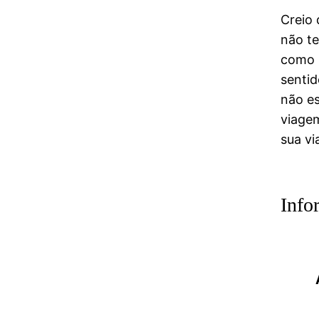
Creio 
não te
como n
sentid
não es
viagem
sua vi
Info