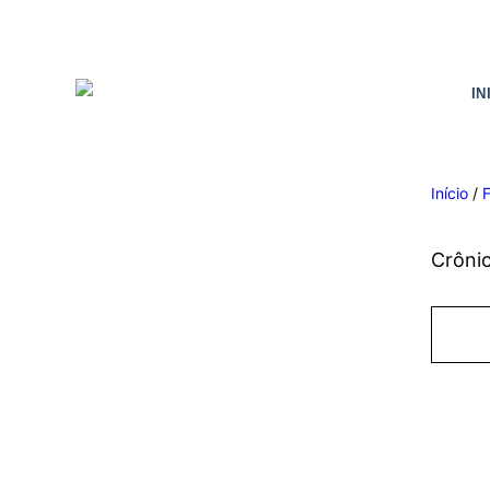
IN
Início
/
F
Crôni
Co