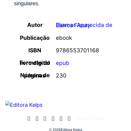
singulares.
Autor
Eliamar Aparecida de Barros Fleury
Publicação
ebook
ISBN
9786553701168
Formato do livro digital
epub
Número de páginas
230
Item da lista
© 2026Editora Kelps