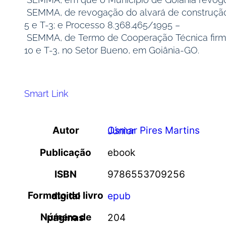
SEMMA, de revogação do alvará de construção 
5 e T-3; e Processo 8.368.465/1995 –
SEMMA, de Termo de Cooperação Técnica firmado
10 e T-3, no Setor Bueno, em Goiânia-GO.
Smart Link
Autor
Osmar Pires Martins Júnior
Publicação
ebook
ISBN
9786553709256
Formato do livro digital
epub
Número de páginas
204