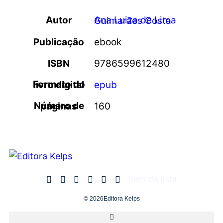
Autor
Ana Luiza de Lima Guimarães Costa
Publicação
ebook
ISBN
9786599612480
Formato do livro digital
epub
Número de páginas
160
Item da lista
© 2026Editora Kelps