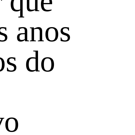
r que
s anos
os do
vo