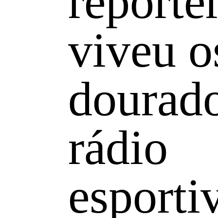
repórte
viveu o
dourad
rádio
esporti