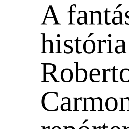
A fantá
história
Robert
Carmon