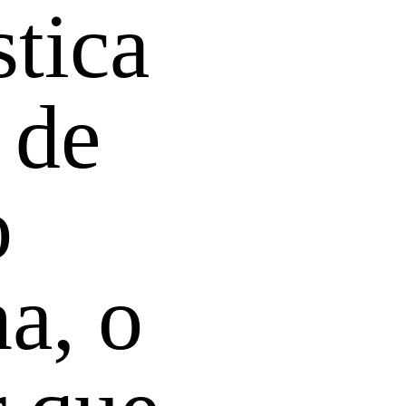
stica
 de
o
a, o