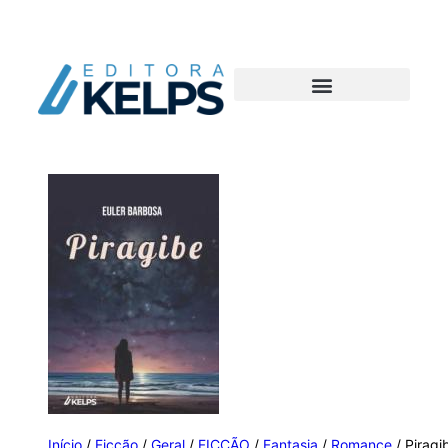
Início
/
Ficção
/
Geral
/
FICÇÃO
/
Fantasia
/
Romance
/ Piragi