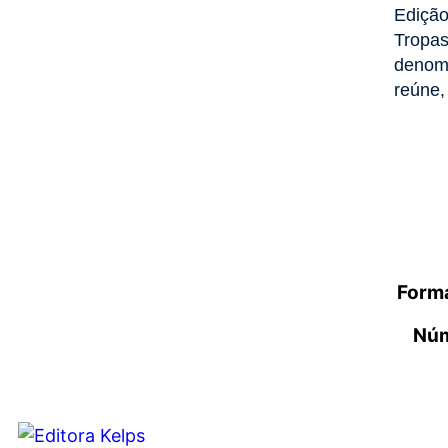
Edição
Tropas
denomi
reúne,
Forma
Núm