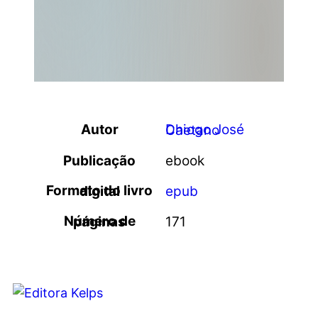
Autor
Dhiogo José Caetano
Publicação
ebook
Formato do livro digital
epub
Número de páginas
171