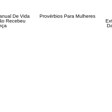
anual De Vida
Provérbios Para Mulheres
ão Recebeu
Ex
nça
Da