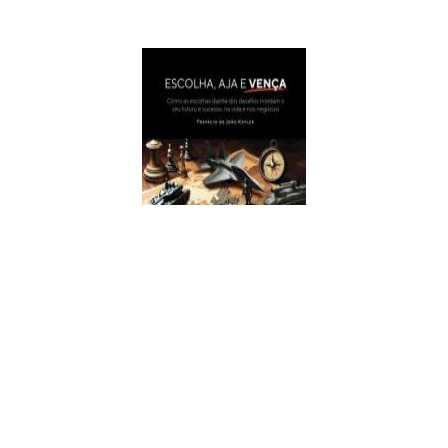
Escolha, Aja E Vença