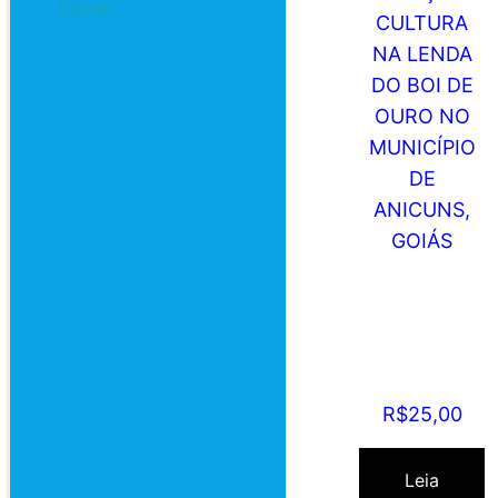
Ebook
RELIGIÃO,
TRADIÇÃO E
CULTURA NA
LENDA DO BOI
DE OURO NO
MUNICÍPIO DE
ANICUNS,
GOIÁS
R$
25,00
Leia