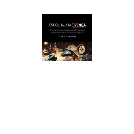
Escolha, Aja E Vença