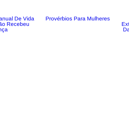
anual De Vida
Provérbios Para Mulheres
ão Recebeu
Ex
nça
Da