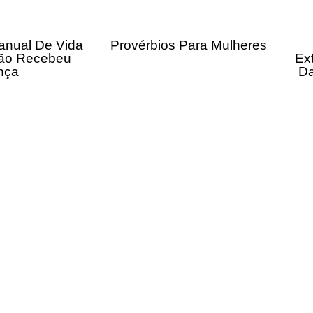
anual De Vida
Provérbios Para Mulheres
ão Recebeu
Ex
nça
Da