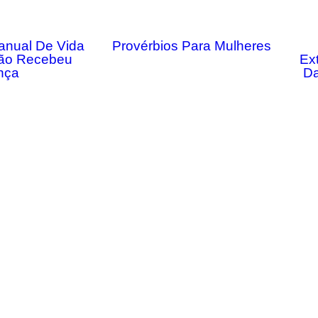
anual De Vida
Provérbios Para Mulheres
ão Recebeu
Ex
nça
Da