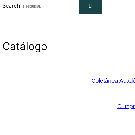
Search
Catálogo
Coletânea Acadê
O Imp