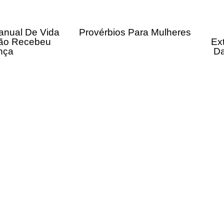
anual De Vida
Provérbios Para Mulheres
ão Recebeu
Ex
nça
Da