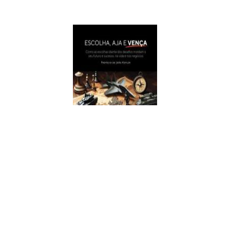
Escolha, Aja E Vença