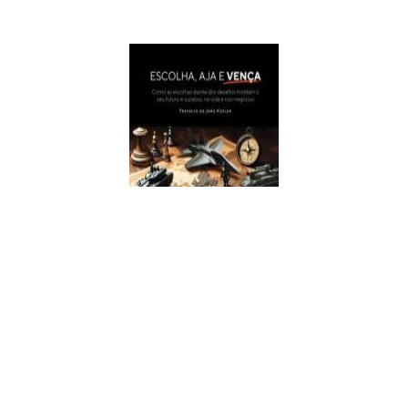
Escolha, Aja E Vença