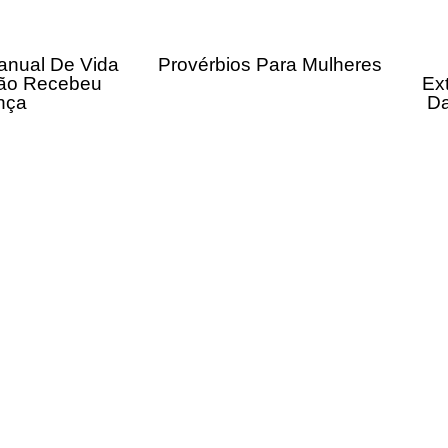
anual De Vida
Provérbios Para Mulheres
ão Recebeu
Ex
nça
Da