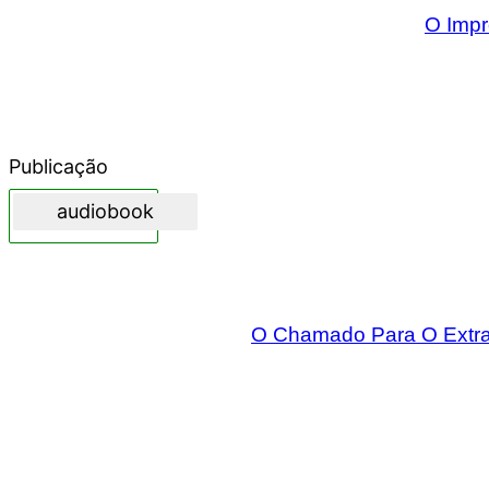
O Imp
Publicação
audiobook
O Chamado Para O Extrao