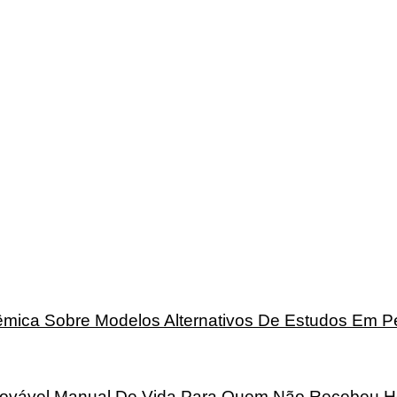
mica Sobre Modelos Alternativos De Estudos Em 
rovável Manual De Vida Para Quem Não Recebeu H