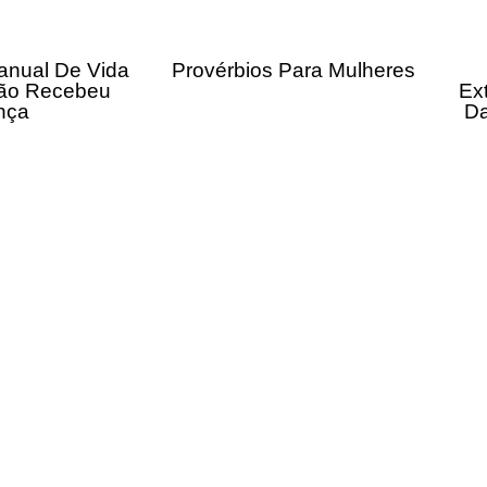
anual De Vida
Provérbios Para Mulheres
ão Recebeu
Ex
nça
Da