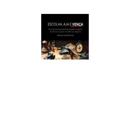
Escolha, Aja E Vença