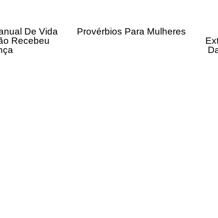
anual De Vida
Provérbios Para Mulheres
ão Recebeu
Ex
nça
Da