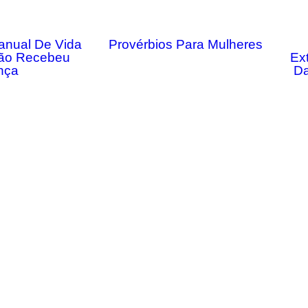
anual De Vida
Provérbios Para Mulheres
ão Recebeu
Ex
nça
Da