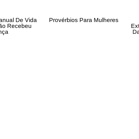
anual De Vida
Provérbios Para Mulheres
ão Recebeu
Ex
nça
Da