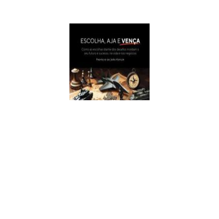
Escolha, Aja E Vença