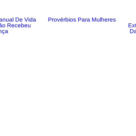
anual De Vida
Provérbios Para Mulheres
ão Recebeu
Ex
nça
Da