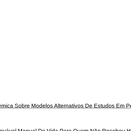
mica Sobre Modelos Alternativos De Estudos Em 
rovável Manual De Vida Para Quem Não Recebeu H