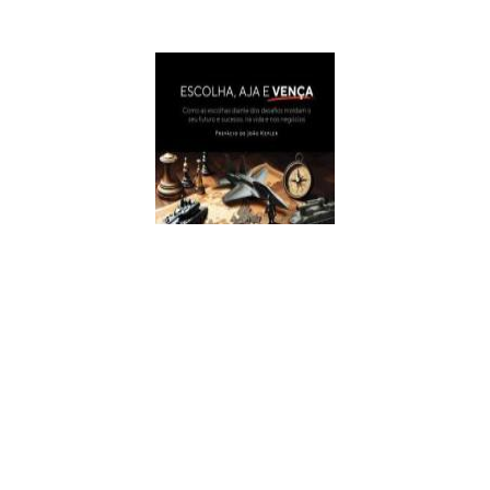
Escolha, Aja E Vença