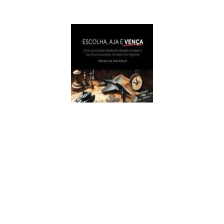
Escolha, Aja E Vença