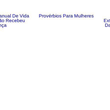
anual De Vida
Provérbios Para Mulheres
ão Recebeu
Ex
nça
Da