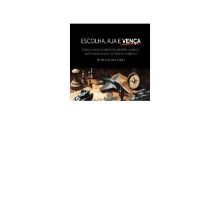
Escolha, Aja E Vença