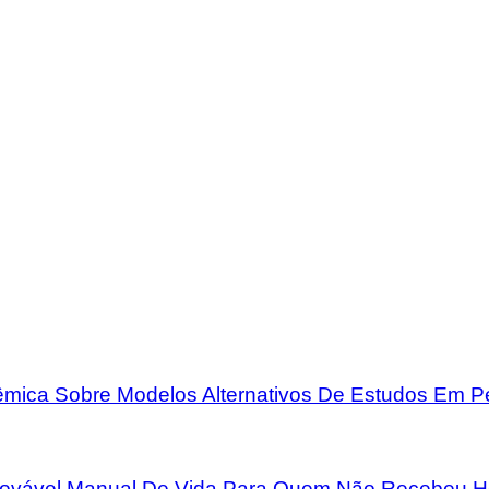
mica Sobre Modelos Alternativos De Estudos Em 
rovável Manual De Vida Para Quem Não Recebeu H