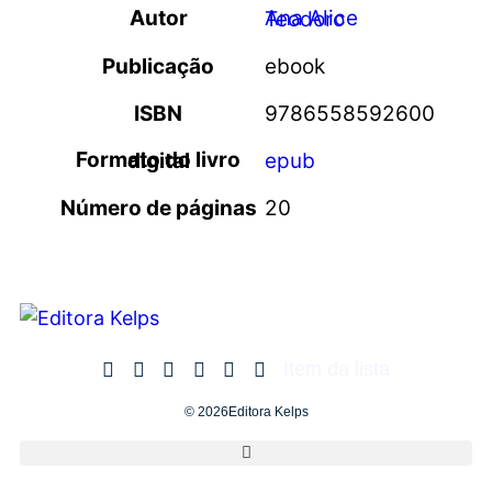
Autor
Ana Alice Teodoro
Publicação
ebook
ISBN
9786558592600
Formato do livro digital
epub
Número de páginas
20
Item da lista
© 2026Editora Kelps