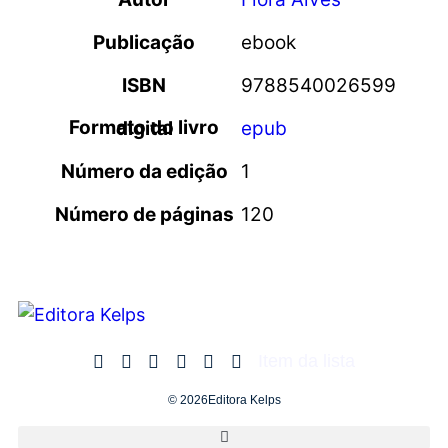
Publicação
ebook
ISBN
9788540026599
Formato do livro digital
epub
Número da edição
1
Número de páginas
120
Item da lista
© 2026Editora Kelps