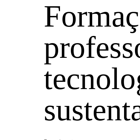
Formaç
profess
tecnolo
sustent