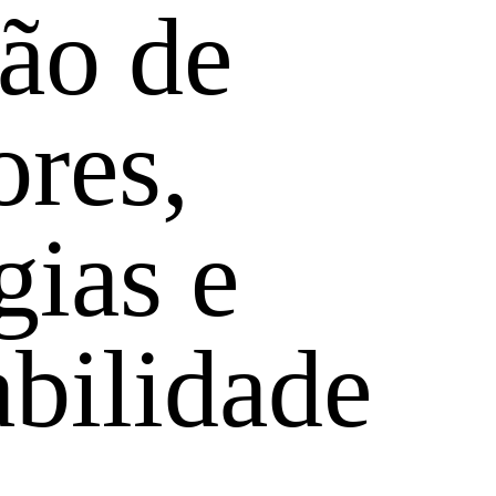
ão de
ores,
gias e
abilidade