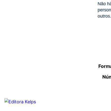
Não há
person
outro
Forma
Núm