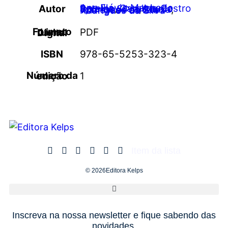
Ana Flávia Machado Botelho
,
Autor
Carolina Castro Lyra da Silva
,
Murilo Rodrigues de Souza
,
Wanessa Patrícia Rodrigues da Silva
PDF
Formato Livro Digital
ISBN
978-65-5253-323-4
Número da edição
1
Item da lista
© 2026Editora Kelps
Inscreva na nossa newsletter e fique sabendo das
novidades.